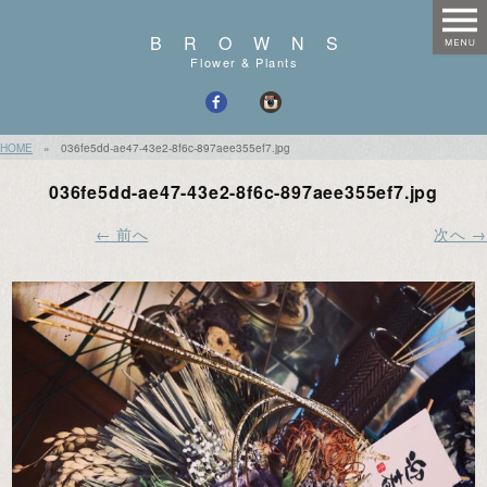
BROWNS
Flower & Plants
HOME
»
036fe5dd-ae47-43e2-8f6c-897aee355ef7.jpg
036fe5dd-ae47-43e2-8f6c-897aee355ef7.jpg
← 前へ
次へ →