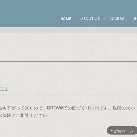
HOME
ABOUT US
ACCESS
I
づくり
温も下がって来たので、BROWNSの庭づくり再開です。規模の大小
お気軽にご相談ください。
詳細ページ