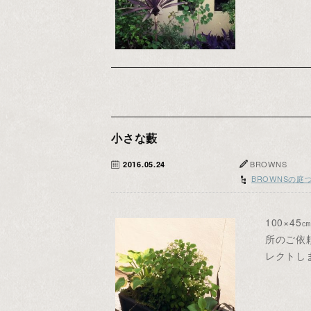
小さな藪
BROWNS
2016.05.24
BROWNSの庭
100×
所のご依
レクトし