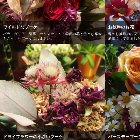
ワイルドなブーケ
お彼岸のお花
バラ、ダリア、芍薬、セリンセ・・・季節の花と色々な葉物
春のお彼岸のお花
をざっくりブーケにしました。
豪華にしてみまし
ドライフラワーの小さいブーケ
バースデーブー