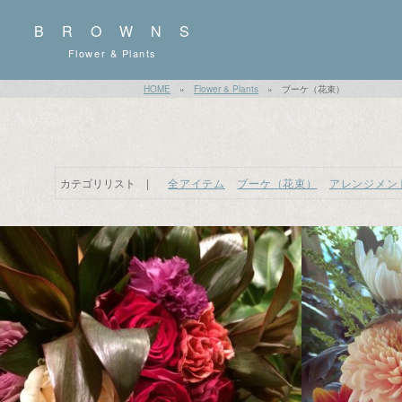
BROWNS
Flower & Plants
HOME
»
Flower & Plants
»
ブーケ（花束）
カテゴリリスト
全アイテム
ブーケ（花束）
アレンジメン